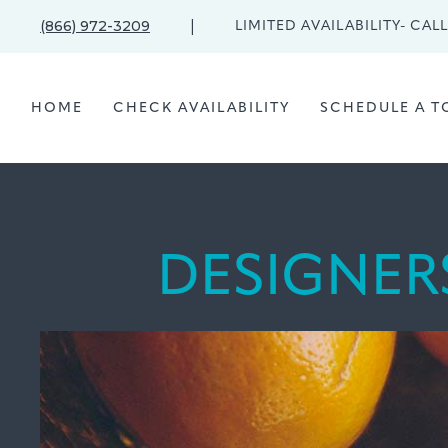
|
(866) 972-3209
LIMITED AVAILABILITY- CA
HOME
CHECK AVAILABILITY
SCHEDULE A T
DESIGNER