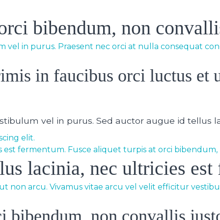
 orci bibendum, non convalli
lum vel in purus. Praesent nec orci at nulla consequat con
mis in faucibus orci luctus et u
estibulum vel in purus. Sed auctor augue id tellus l
cing elit.
ies est fermentum. Fusce aliquet turpis at orci bibendum,
lus lacinia, nec ultricies es
 non arcu. Vivamus vitae arcu vel velit efficitur vestibul
rci bibendum, non convallis just