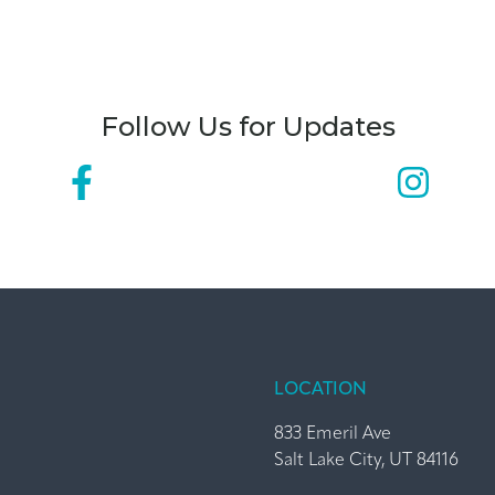
Follow Us for Updates
LOCATION
833 Emeril Ave
Salt Lake City, UT 84116