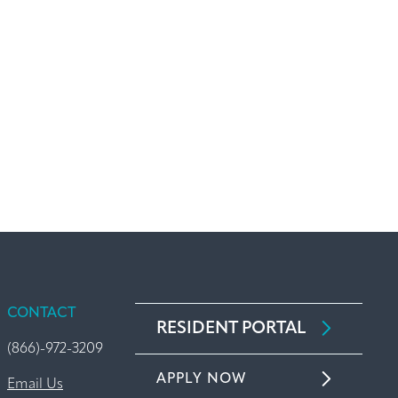
CONTACT
RESIDENT PORTAL
(866)-972-3209
APPLY NOW
Email Us